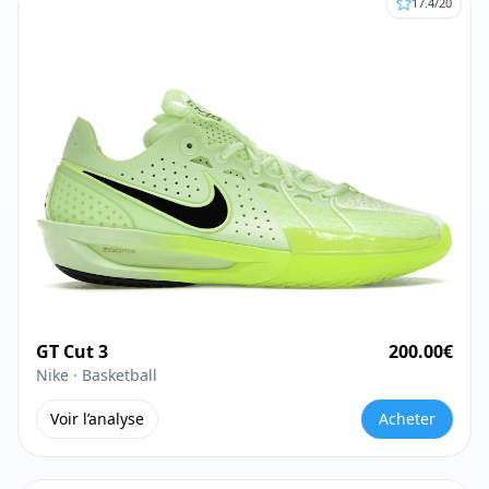
17.4
/20
GT Cut 3
200.00
€
Nike ·
Basketball
Voir l’analyse
Acheter