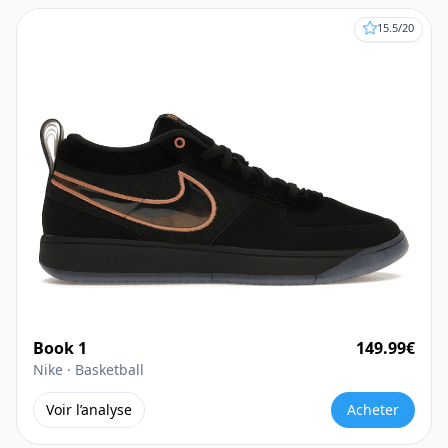
15.5
/20
Book 1
149.99
€
Nike ·
Basketball
Voir l’analyse
Acheter