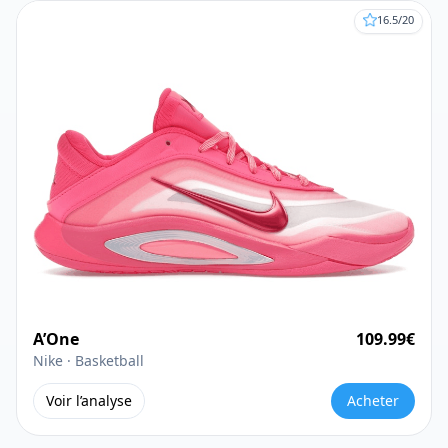
16.5
/20
A’One
109.99
€
Nike ·
Basketball
Voir l’analyse
Acheter