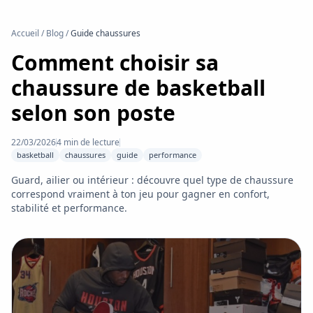
Accueil
/
Blog
/
Guide chaussures
Comment choisir sa
chaussure de basketball
selon son poste
22/03/2026
4
min de lecture
basketball
chaussures
guide
performance
Guard, ailier ou intérieur : découvre quel type de chaussure
correspond vraiment à ton jeu pour gagner en confort,
stabilité et performance.